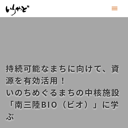
dehaze
持続可能なまちに向けて、資
源を有効活用！
いのちめぐるまちの中核施設
「南三陸BIO（ビオ）」に学
ぶ