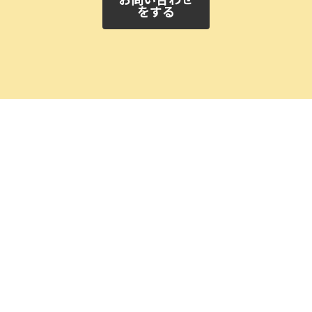
をする
01
申し込み
まずはお電話またはフォームにてお問い合わせください。現地コ
ーディネーターがお客様とヒアリングを重ねてプログラムを構築